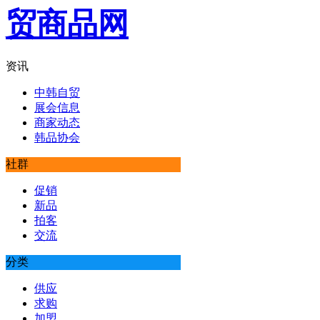
资讯
中韩自贸
展会信息
商家动态
韩品协会
社群
促销
新品
拍客
交流
分类
供应
求购
加盟