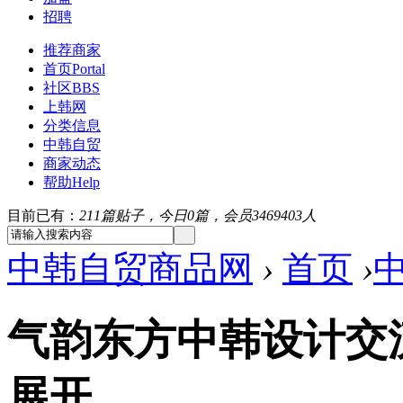
招聘
推荐商家
首页
Portal
社区
BBS
上韩网
分类信息
中韩自贸
商家动态
帮助
Help
目前已有：
211篇贴子，今日0篇，会员3469403人
中韩自贸商品网
›
首页
›
气韵东方中韩设计交
展开