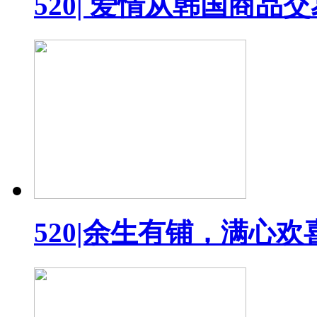
520| 爱情从韩国商品
520|余生有铺，满心欢