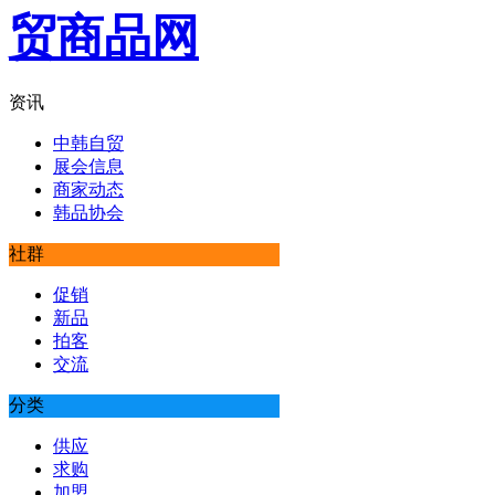
资讯
中韩自贸
展会信息
商家动态
韩品协会
社群
促销
新品
拍客
交流
分类
供应
求购
加盟