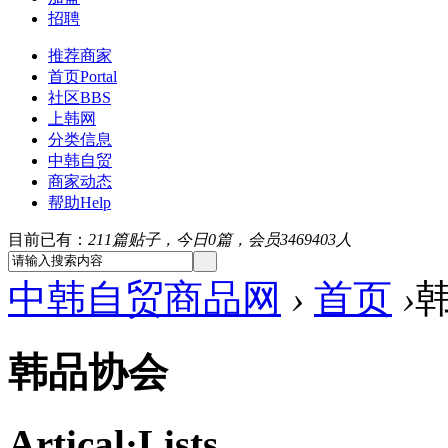
招聘
推荐商家
首页
Portal
社区
BBS
上韩网
分类信息
中韩自贸
商家动态
帮助
Help
目前已有：
211篇贴子，今日0篇，会员3469403人
中韩自贸商品网
›
首页
›
韩品协会
Artical·
Lists