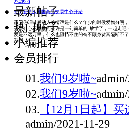
27409
0
0
最新帖子
520| 爱情从韩国商品交易中心开始
请问你听过最动人的情话是什么？年少的时候爱憎分明，
热门帖子
是爱让心花怒放的或许是一句简单的“放学了，一起走吧”
爱是不远万里，什么也阻挡不住的奋不顾身贫富隔断不了
小编推荐
烈烈
会员排行
01.
我们9岁啦~
admin/
02.
我们9岁啦~
admin/
03.
【12月1日起】
admin/2021-11-29