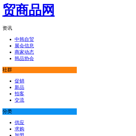
资讯
中韩自贸
展会信息
商家动态
韩品协会
社群
促销
新品
拍客
交流
分类
供应
求购
加盟