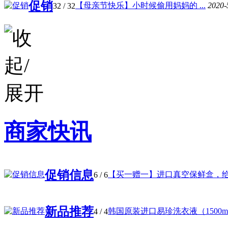
促销
【母亲节快乐】小时候偷用妈妈的 ...
2020-
32
/ 32
商家快讯
促销信息
【买一赠一】进口真空保鲜盒，给 .
6
/ 6
新品推荐
韩国原装进口易珍洗衣液（1500ml .
4
/ 4