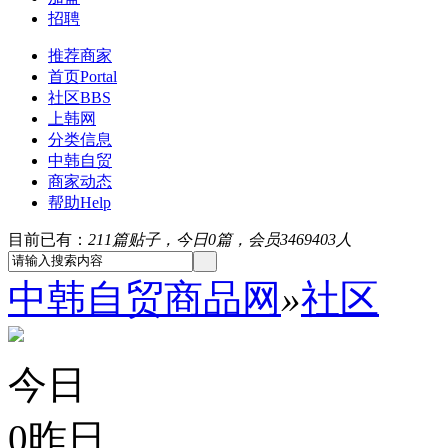
招聘
推荐商家
首页
Portal
社区
BBS
上韩网
分类信息
中韩自贸
商家动态
帮助
Help
目前已有：
211篇贴子，今日0篇，会员3469403人
中韩自贸商品网
»
社区
今日
0
昨日