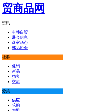
资讯
中韩自贸
展会信息
商家动态
韩品协会
社群
促销
新品
拍客
交流
分类
供应
求购
加盟