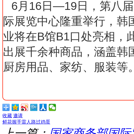
6月16日—19日，第
际展览中心隆重举行，韩
业将在B馆B1口处亮相，
出展千余种商品，涵盖韩
厨房用品、家纺、服装等
收藏
邀请
鲜花
握手
雷人
路过
鸡蛋
上一篇：
国家商务部国际