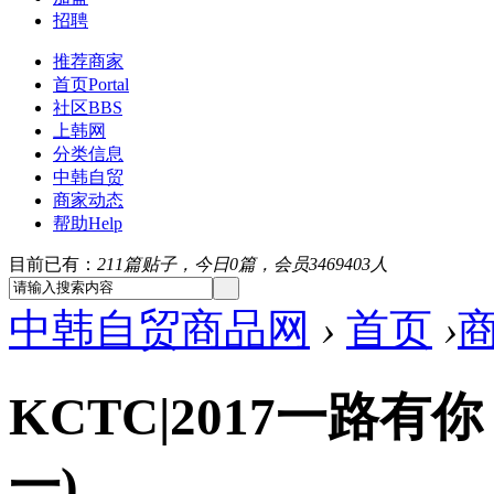
招聘
推荐商家
首页
Portal
社区
BBS
上韩网
分类信息
中韩自贸
商家动态
帮助
Help
目前已有：
211篇贴子，今日0篇，会员3469403人
中韩自贸商品网
›
首页
›
KCTC|2017一路有
一)