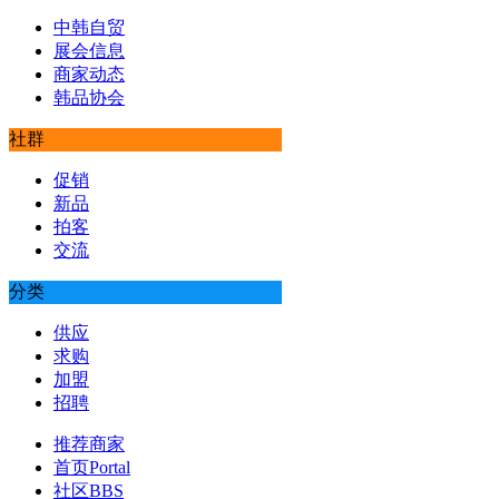
中韩自贸
展会信息
商家动态
韩品协会
社群
促销
新品
拍客
交流
分类
供应
求购
加盟
招聘
推荐商家
首页
Portal
社区
BBS