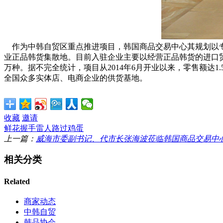
作为中韩自贸区重点推进项目，韩国商品交易中心其规划以专
业正品韩货集散地。
目前入驻企业主要以经营正品韩货的进口
万种。据不完全统计，项目从
2014年6月开业以来，零售额达
全国众多实体店、电商企业的供货基地。
收藏
邀请
鲜花
握手
雷人
路过
鸡蛋
上一篇：
威海市委副书记、代市长张海波莅临韩国商品交易中
相关分类
Related
商家动态
中韩自贸
韩品协会