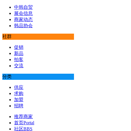
中韩自贸
展会信息
商家动态
韩品协会
社群
促销
新品
拍客
交流
分类
供应
求购
加盟
招聘
推荐商家
首页
Portal
社区
BBS