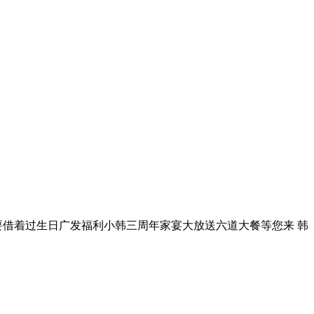
小韩总要借着过生日广发福利小韩三周年家宴大放送六道大餐等您来 韩