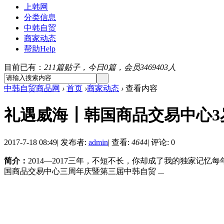
上韩网
分类信息
中韩自贸
商家动态
帮助
Help
目前已有：
211篇贴子，今日0篇，会员3469403人
中韩自贸商品网
›
首页
›
商家动态
›
查看内容
礼遇威海┃韩国商品交易中心3
2017-7-18 08:49
|
发布者:
admin
|
查看:
4644
|
评论: 0
简介：
2014—2017三年，不短不长，你却成了我的独家记忆每
国商品交易中心三周年庆暨第三届中韩自贸 ...