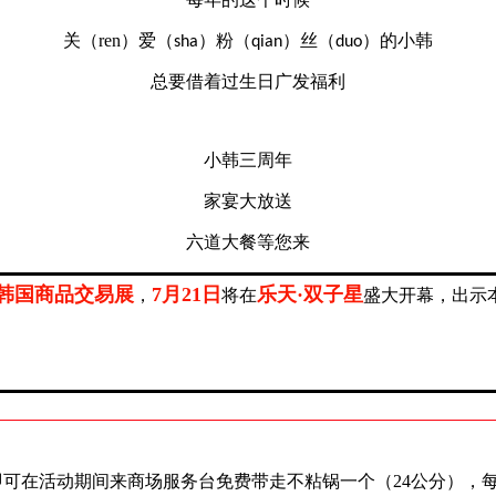
关（
ren
）爱（
）粉（
）丝（
）的小韩
sha
qian
duo
总要借着过生日广发福利
小韩三周年
家宴大放送
六道大餐等您来
)韩国商品交易展
7月21日
乐天·双子星
，
将在
盛大开幕，出示
可在活动期间来商场服务台免费带走不粘锅一个（
24公分），