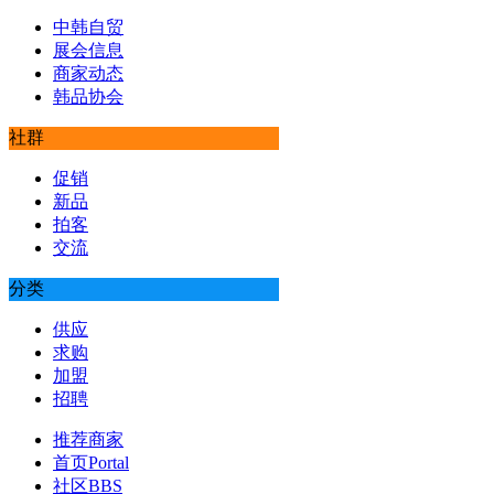
中韩自贸
展会信息
商家动态
韩品协会
社群
促销
新品
拍客
交流
分类
供应
求购
加盟
招聘
推荐商家
首页
Portal
社区
BBS