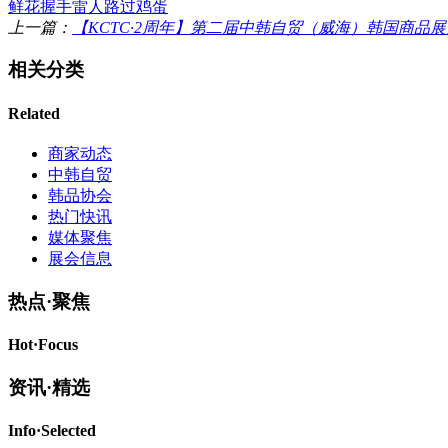
鲜花
握手
雷人
路过
鸡蛋
上一篇：
【KCTC·2周年】第二届中韩自贸（威海）韩国商品
相关分类
Related
商家动态
中韩自贸
韩品协会
热门快讯
媒体聚焦
展会信息
热点·
聚焦
Hot·
Focus
资讯·
精选
Info·
Selected