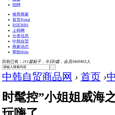
招聘
推荐商家
首页
Portal
社区
BBS
上韩网
分类信息
中韩自贸
商家动态
帮助
Help
目前已有：
211篇贴子，今日0篇，会员3469403人
中韩自贸商品网
›
首页
›
时髦控”小姐姐威海
玩嗨了