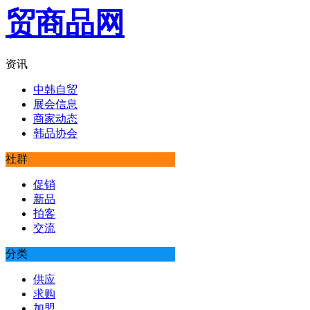
资讯
中韩自贸
展会信息
商家动态
韩品协会
社群
促销
新品
拍客
交流
分类
供应
求购
加盟