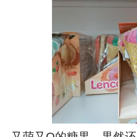
又萌又Q的糖果，果然