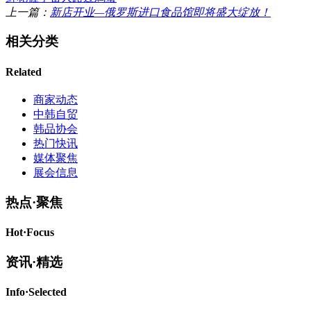
上一篇：
新店开业—俄罗斯进口食品馆即将盛大绽放！
相关分类
Related
商家动态
中韩自贸
韩品协会
热门快讯
媒体聚焦
展会信息
热点·
聚焦
Hot·
Focus
资讯·
精选
Info·
Selected