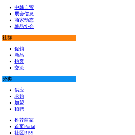
中韩自贸
展会信息
商家动态
韩品协会
社群
促销
新品
拍客
交流
分类
供应
求购
加盟
招聘
推荐商家
首页
Portal
社区
BBS