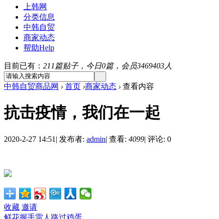
上韩网
分类信息
中韩自贸
商家动态
帮助
Help
目前已有：
211篇贴子，今日0篇，会员3469403人
中韩自贸商品网
›
首页
›
商家动态
›
查看内容
抗击疫情，我们在一起
2020-2-27 14:51
|
发布者:
admin
|
查看:
4099
|
评论: 0
收藏
邀请
鲜花
握手
雷人
路过
鸡蛋