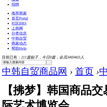
招聘
推荐商家
首页
Portal
社区
BBS
上韩网
分类信息
中韩自贸
商家动态
帮助
Help
目前已有：
211篇贴子，今日0篇，会员3469403人
中韩自贸商品网
›
首页
›
【拂梦】韩国商品交
际艺术博览会