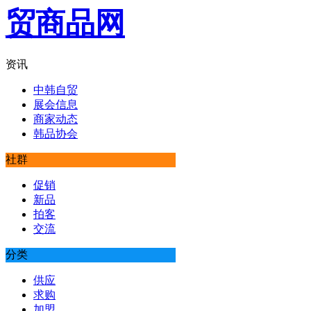
资讯
中韩自贸
展会信息
商家动态
韩品协会
社群
促销
新品
拍客
交流
分类
供应
求购
加盟