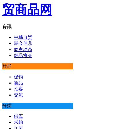
资讯
中韩自贸
展会信息
商家动态
韩品协会
社群
促销
新品
拍客
交流
分类
供应
求购
加盟