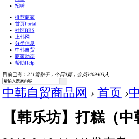
招聘
推荐商家
首页
Portal
社区
BBS
上韩网
分类信息
中韩自贸
商家动态
帮助
Help
目前已有：
211篇贴子，今日0篇，会员3469403人
中韩自贸商品网
›
首页
›
【韩乐坊】打糕（中