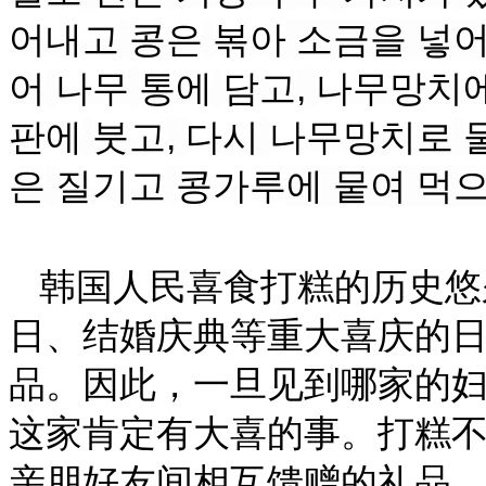
어내고
콩은
볶아
소금을
넣
어
나무
통
에
담고
,
나무망치
판에
붓고
,
다시
나무망치로
은
질기
고
콩가루
에
뭍여
먹
韩国人民喜食打糕的历史悠
日、结婚庆典等重大喜庆的
品。因此，一旦见到哪家的
这家肯定有大喜的事。打糕
亲朋好友间相互馈赠的礼品