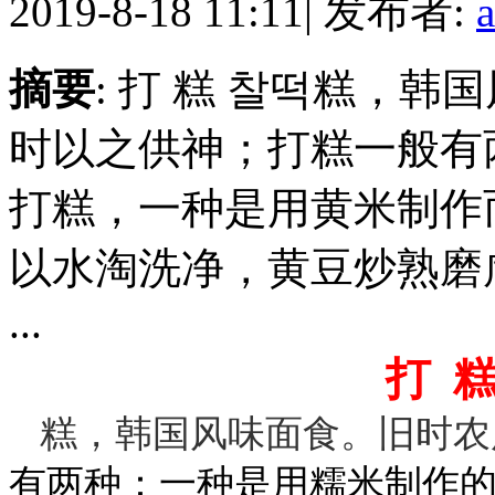
2019-8-18 11:11
|
发布者:
摘要
: 打 糕 찰떡糕，
时以之供神；打糕一般有
打糕，一种是用黄米制作
以水淘洗净，黄豆炒熟磨
...
打
糕，
韩国
风味面食。旧时农
有两种：一种是用糯米制作