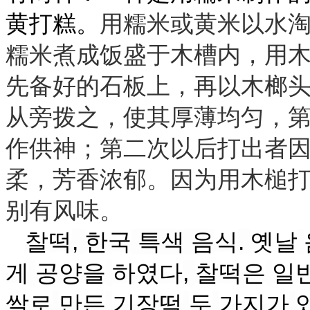
黄打糕。
用糯米或黄米以水
糯米煮成饭盛于木槽内，用
先备好的石板上，再以木榔
从旁拨之，使其厚薄均匀，
作供神；第二次以后打出者
柔，芳香浓郁。因为用木槌
别有风味。
찰
떡
,
한국
특색
음
식
.
옛날
게
공양을
하였
다
,
찰
떡은
일
쌀
로
만든
기장
떡
두
가지가