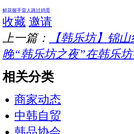
鲜花
握手
雷人
路过
鸡蛋
收藏
邀请
上一篇：
【韩乐坊】锦山红
晚“韩乐坊之夜”在韩乐
相关分类
商家动态
中韩自贸
韩品协会