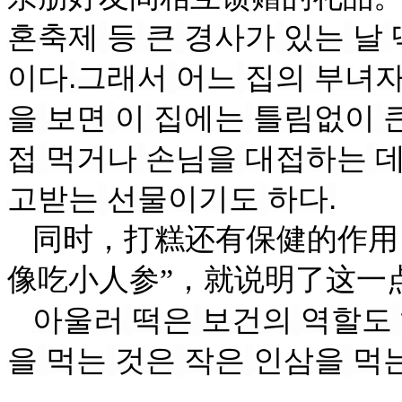
혼축제
등
큰
경사가
있는
날
이다
.
그래서
어느
집의
부녀
을
보면
이
집에는
틀림없이
접
먹거나
손님을
대접하는
고받는
선물이기도
하다
.
同时，打糕还有保健的作用
像吃小人参”，就说明了这一
아울러
떡은
보건의
역할도
을
먹는
것은
작은
인삼을
먹