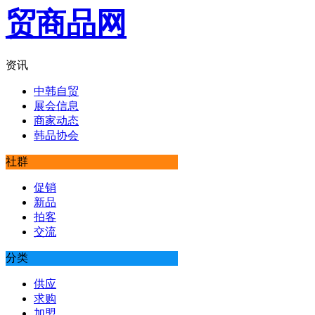
资讯
中韩自贸
展会信息
商家动态
韩品协会
社群
促销
新品
拍客
交流
分类
供应
求购
加盟