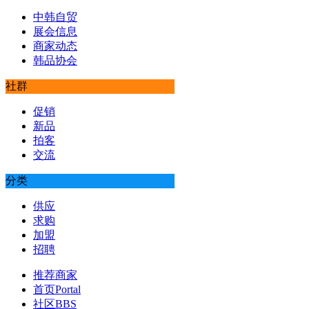
中韩自贸
展会信息
商家动态
韩品协会
社群
促销
新品
拍客
交流
分类
供应
求购
加盟
招聘
推荐商家
首页
Portal
社区
BBS