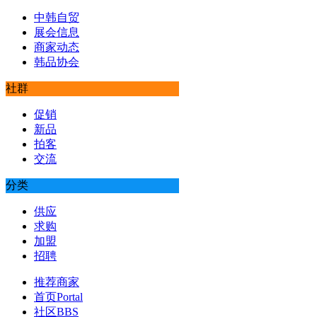
中韩自贸
展会信息
商家动态
韩品协会
社群
促销
新品
拍客
交流
分类
供应
求购
加盟
招聘
推荐商家
首页
Portal
社区
BBS