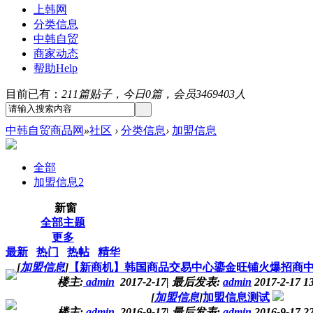
上韩网
分类信息
中韩自贸
商家动态
帮助
Help
目前已有：
211篇贴子，今日0篇，会员3469403人
中韩自贸商品网
»
社区
›
分类信息
›
加盟信息
全部
加盟信息
2
新窗
全部主题
更多
最新
热门
热帖
精华
[
加盟信息
]
【新商机】韩国商品交易中心鎏金旺铺火爆招商
楼主:
admin
2017-2-17
|
最后发表:
admin
2017-2-17 1
[
加盟信息
]
加盟信息测试
楼主:
admin
2016-9-17
|
最后发表:
admin
2016-9-17 2