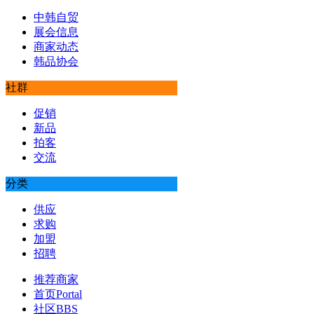
中韩自贸
展会信息
商家动态
韩品协会
社群
促销
新品
拍客
交流
分类
供应
求购
加盟
招聘
推荐商家
首页
Portal
社区
BBS