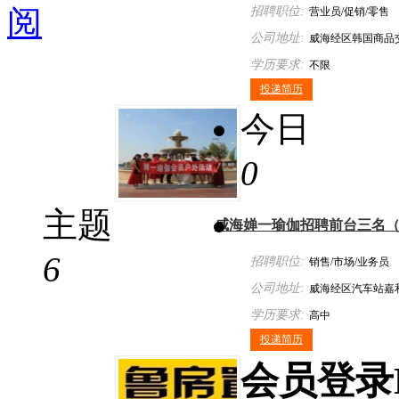
阅
招聘职位:
营业员/促销/零售
公司地址:
威海经区韩国商品
学历要求:
不限
投递简历
今日
0
主题
威海婵一瑜伽招聘前台三名
6
招聘职位:
销售/市场/业务员
公司地址:
威海经区汽车站嘉
学历要求:
楼710室
高中
投递简历
会员
登录