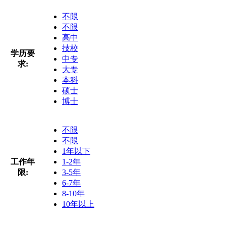
不限
不限
高中
技校
学历要
中专
求:
大专
本科
硕士
博士
不限
不限
1年以下
工作年
1-2年
限:
3-5年
6-7年
8-10年
10年以上