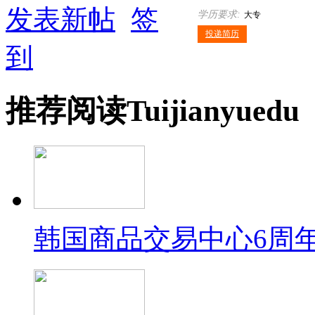
发表新帖
签
学历要求:
大专
投递简历
到
推荐
阅读
Tuijian
yuedu
韩国商品交易中心6周