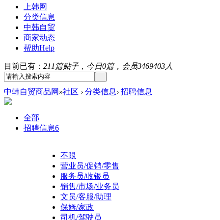
上韩网
分类信息
中韩自贸
商家动态
帮助
Help
目前已有：
211篇贴子，今日0篇，会员3469403人
中韩自贸商品网
»
社区
›
分类信息
›
招聘信息
全部
招聘信息
6
不限
营业员/促销/零售
服务员/收银员
销售/市场/业务员
文员/客服/助理
保姆/家政
司机/驾驶员