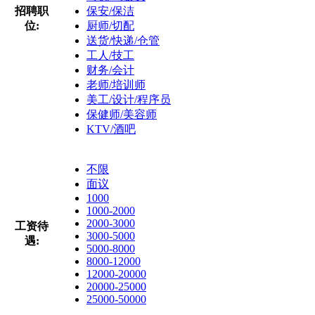
招聘职
保安/保洁
位:
厨师/切配
送货/快递/仓管
工人/技工
财务/会计
老师/培训师
美工/设计/程序员
保健师/美容师
KTV/酒吧
不限
面议
1000
1000-2000
2000-3000
工资待
3000-5000
遇:
5000-8000
8000-12000
12000-20000
20000-25000
25000-50000