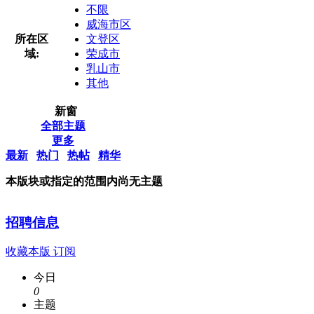
不限
威海市区
所在区
文登区
域:
荣成市
乳山市
其他
新窗
全部主题
更多
最新
热门
热帖
精华
本版块或指定的范围内尚无主题
招聘信息
收藏本版
订阅
今日
0
主题