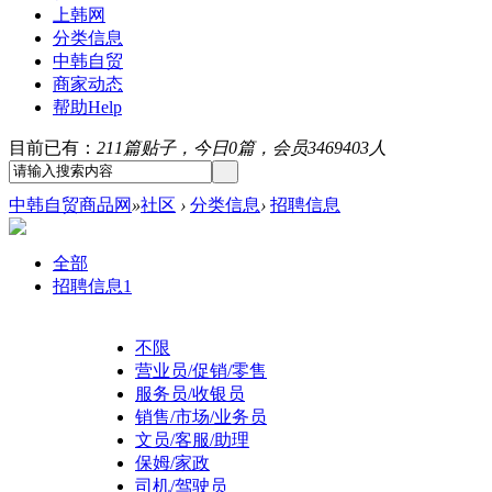
上韩网
分类信息
中韩自贸
商家动态
帮助
Help
目前已有：
211篇贴子，今日0篇，会员3469403人
中韩自贸商品网
»
社区
›
分类信息
›
招聘信息
全部
招聘信息
1
不限
营业员/促销/零售
服务员/收银员
销售/市场/业务员
文员/客服/助理
保姆/家政
司机/驾驶员