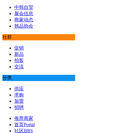
中韩自贸
展会信息
商家动态
韩品协会
社群
促销
新品
拍客
交流
分类
供应
求购
加盟
招聘
推荐商家
首页
Portal
社区
BBS