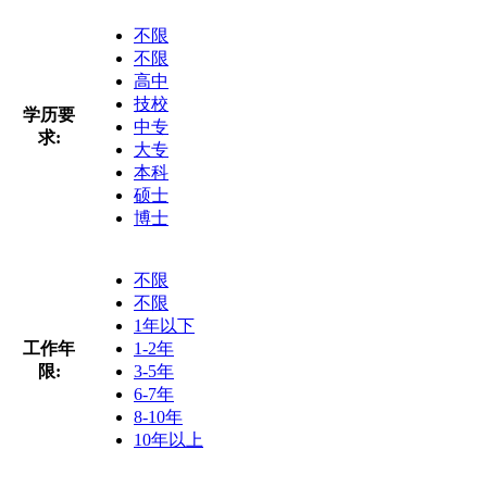
不限
不限
高中
技校
学历要
中专
求:
大专
本科
硕士
博士
不限
不限
1年以下
工作年
1-2年
限:
3-5年
6-7年
8-10年
10年以上