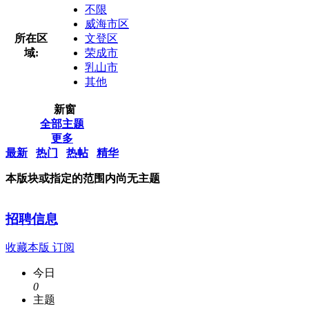
不限
威海市区
所在区
文登区
域:
荣成市
乳山市
其他
新窗
全部主题
更多
最新
热门
热帖
精华
本版块或指定的范围内尚无主题
招聘信息
收藏本版
订阅
今日
0
主题