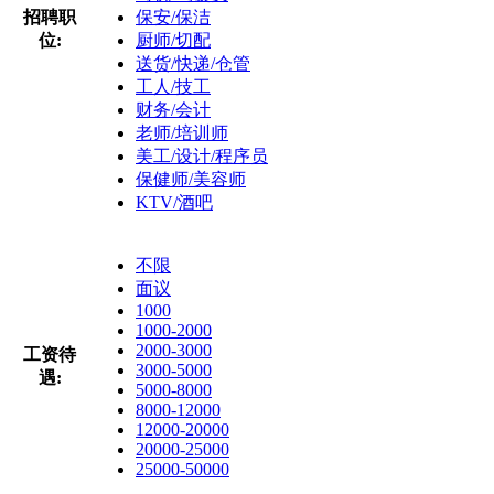
招聘职
保安/保洁
位:
厨师/切配
送货/快递/仓管
工人/技工
财务/会计
老师/培训师
美工/设计/程序员
保健师/美容师
KTV/酒吧
不限
面议
1000
1000-2000
2000-3000
工资待
3000-5000
遇:
5000-8000
8000-12000
12000-20000
20000-25000
25000-50000