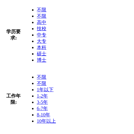
不限
不限
高中
技校
学历要
中专
求:
大专
本科
硕士
博士
不限
不限
1年以下
工作年
1-2年
限:
3-5年
6-7年
8-10年
10年以上