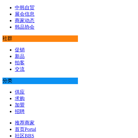
中韩自贸
展会信息
商家动态
韩品协会
社群
促销
新品
拍客
交流
分类
供应
求购
加盟
招聘
推荐商家
首页
Portal
社区
BBS