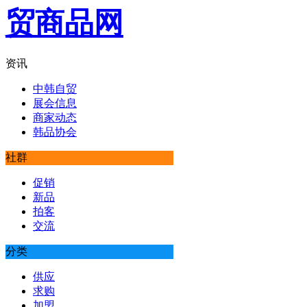
资讯
中韩自贸
展会信息
商家动态
韩品协会
社群
促销
新品
拍客
交流
分类
供应
求购
加盟