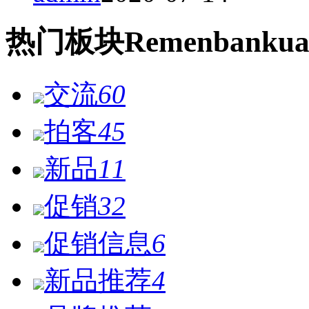
热门
板块
Remen
bankua
交流
60
拍客
45
新品
11
促销
32
促销信息
6
新品推荐
4