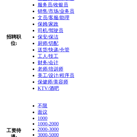
服务员/收银员
销售/市场/业务员
文员/客服/助理
保姆/家政
司机/驾驶员
招聘职
保安/保洁
位:
厨师/切配
送货/快递/仓管
工人/技工
财务/会计
老师/培训师
美工/设计/程序员
保健师/美容师
KTV/酒吧
不限
面议
1000
1000-2000
2000-3000
工资待
3000-5000
遇: