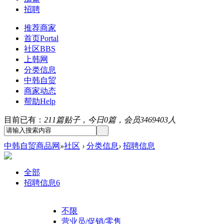
招聘
推荐商家
首页
Portal
社区
BBS
上韩网
分类信息
中韩自贸
商家动态
帮助
Help
目前已有：
211篇贴子，今日0篇，会员3469403人
中韩自贸商品网
»
社区
›
分类信息
›
招聘信息
全部
招聘信息
6
不限
营业员/促销/零售