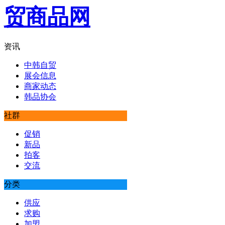
资讯
中韩自贸
展会信息
商家动态
韩品协会
社群
促销
新品
拍客
交流
分类
供应
求购
加盟