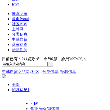
招聘
推荐商家
首页
Portal
社区
BBS
上韩网
分类信息
中韩自贸
商家动态
帮助
Help
目前已有：
211篇贴子，今日0篇，会员3469403人
中韩自贸商品网
»
社区
›
分类信息
›
招聘信息
全部
招聘信息
1
不限
营业员/促销/零售