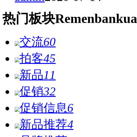
热门
板块
Remen
bankua
交流
60
拍客
45
新品
11
促销
32
促销信息
6
新品推荐
4