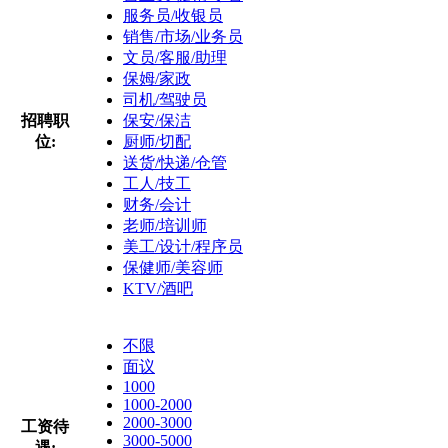
服务员/收银员
销售/市场/业务员
文员/客服/助理
保姆/家政
司机/驾驶员
招聘职
保安/保洁
位:
厨师/切配
送货/快递/仓管
工人/技工
财务/会计
老师/培训师
美工/设计/程序员
保健师/美容师
KTV/酒吧
不限
面议
1000
1000-2000
2000-3000
工资待
3000-5000
遇: