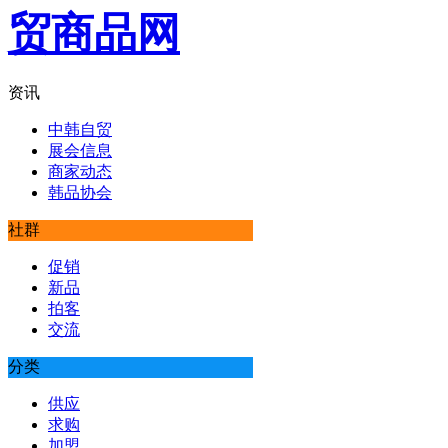
资讯
中韩自贸
展会信息
商家动态
韩品协会
社群
促销
新品
拍客
交流
分类
供应
求购
加盟