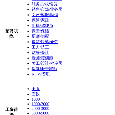
服务员/收银员
销售/市场/业务员
文员/客服/助理
保姆/家政
司机/驾驶员
招聘职
保安/保洁
位:
厨师/切配
送货/快递/仓管
工人/技工
财务/会计
老师/培训师
美工/设计/程序员
保健师/美容师
KTV/酒吧
不限
面议
1000
1000-2000
2000-3000
工资待
3000-5000
遇: