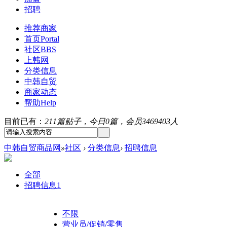
招聘
推荐商家
首页
Portal
社区
BBS
上韩网
分类信息
中韩自贸
商家动态
帮助
Help
目前已有：
211篇贴子，今日0篇，会员3469403人
中韩自贸商品网
»
社区
›
分类信息
›
招聘信息
全部
招聘信息
1
不限
营业员/促销/零售