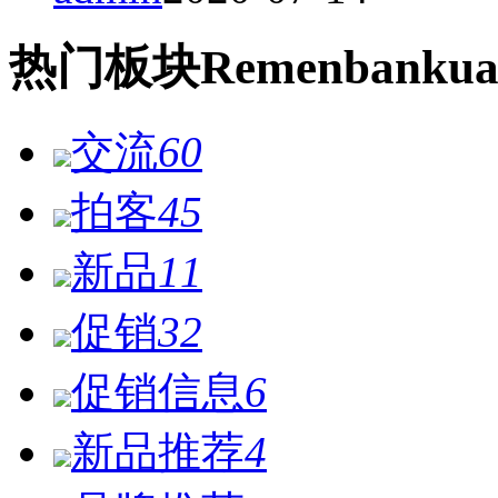
热门
板块
Remen
bankua
交流
60
拍客
45
新品
11
促销
32
促销信息
6
新品推荐
4