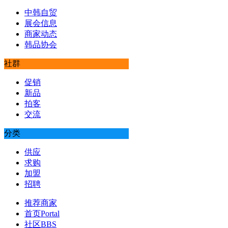
中韩自贸
展会信息
商家动态
韩品协会
社群
促销
新品
拍客
交流
分类
供应
求购
加盟
招聘
推荐商家
首页
Portal
社区
BBS