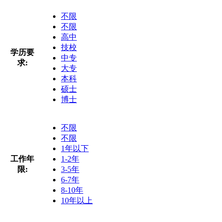
不限
不限
高中
技校
学历要
中专
求:
大专
本科
硕士
博士
不限
不限
1年以下
工作年
1-2年
限:
3-5年
6-7年
8-10年
10年以上