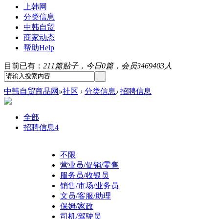
上韩网
分类信息
中韩自贸
商家动态
帮助
Help
目前已有：
211篇贴子，今日0篇，会员3469403人
中韩自贸商品网
»
社区
›
分类信息
›
招聘信息
全部
招聘信息
4
不限
营业员/促销/零售
服务员/收银员
销售/市场/业务员
文员/客服/助理
保姆/家政
司机/驾驶员