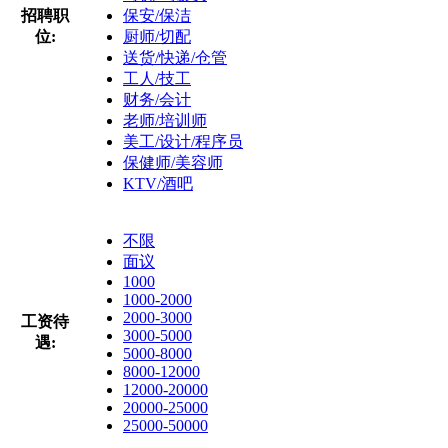
招聘职
保安/保洁
位:
厨师/切配
送货/快递/仓管
工人/技工
财务/会计
老师/培训师
美工/设计/程序员
保健师/美容师
KTV/酒吧
不限
面议
1000
1000-2000
2000-3000
工资待
3000-5000
遇:
5000-8000
8000-12000
12000-20000
20000-25000
25000-50000