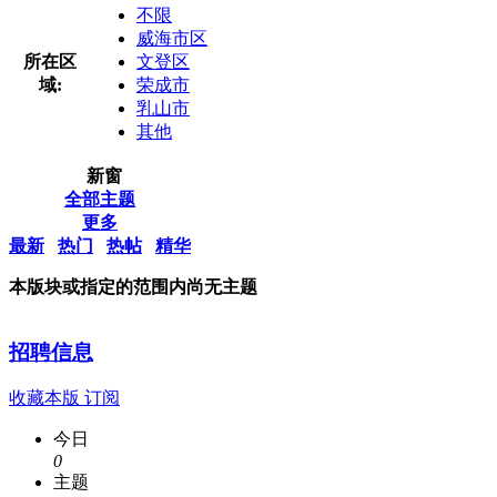
不限
威海市区
所在区
文登区
域:
荣成市
乳山市
其他
新窗
全部主题
更多
最新
热门
热帖
精华
本版块或指定的范围内尚无主题
招聘信息
收藏本版
订阅
今日
0
主题