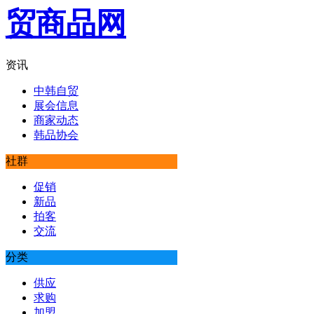
资讯
中韩自贸
展会信息
商家动态
韩品协会
社群
促销
新品
拍客
交流
分类
供应
求购
加盟