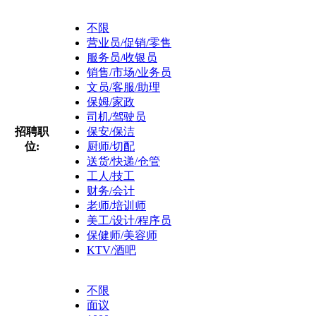
不限
营业员/促销/零售
服务员/收银员
销售/市场/业务员
文员/客服/助理
保姆/家政
司机/驾驶员
招聘职
保安/保洁
位:
厨师/切配
送货/快递/仓管
工人/技工
财务/会计
老师/培训师
美工/设计/程序员
保健师/美容师
KTV/酒吧
不限
面议