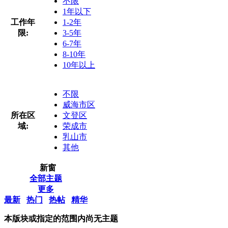
不限
1年以下
工作年
1-2年
限:
3-5年
6-7年
8-10年
10年以上
不限
威海市区
所在区
文登区
域:
荣成市
乳山市
其他
新窗
全部主题
更多
最新
热门
热帖
精华
本版块或指定的范围内尚无主题