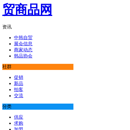
资讯
中韩自贸
展会信息
商家动态
韩品协会
社群
促销
新品
拍客
交流
分类
供应
求购
加盟