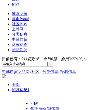
招聘
推荐商家
首页
Portal
社区
BBS
上韩网
分类信息
中韩自贸
商家动态
帮助
Help
目前已有：
211篇贴子，今日0篇，会员3469403人
中韩自贸商品网
»
社区
›
分类信息
›
招聘信息
全部
招聘信息
1
不限
营业员/促销/零售