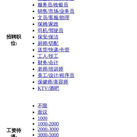
服务员/收银员
销售/市场/业务员
文员/客服/助理
保姆/家政
司机/驾驶员
招聘职
保安/保洁
位:
厨师/切配
送货/快递/仓管
工人/技工
财务/会计
老师/培训师
美工/设计/程序员
保健师/美容师
KTV/酒吧
不限
面议
1000
1000-2000
2000-3000
工资待
3000-5000
遇: