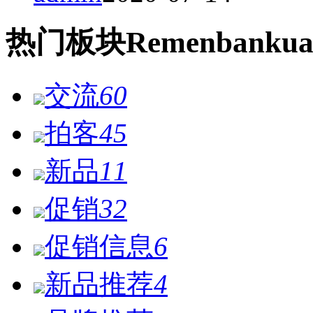
热门
板块
Remen
bankua
交流
60
拍客
45
新品
11
促销
32
促销信息
6
新品推荐
4