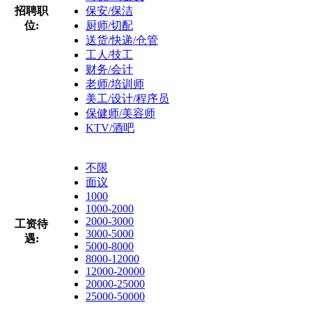
招聘职
保安/保洁
位:
厨师/切配
送货/快递/仓管
工人/技工
财务/会计
老师/培训师
美工/设计/程序员
保健师/美容师
KTV/酒吧
不限
面议
1000
1000-2000
2000-3000
工资待
3000-5000
遇:
5000-8000
8000-12000
12000-20000
20000-25000
25000-50000