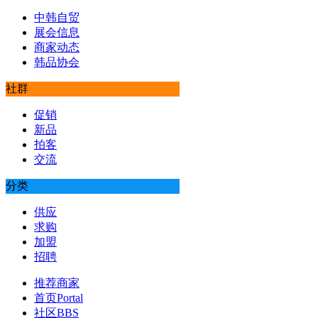
中韩自贸
展会信息
商家动态
韩品协会
社群
促销
新品
拍客
交流
分类
供应
求购
加盟
招聘
推荐商家
首页
Portal
社区
BBS