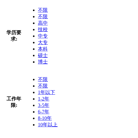
不限
不限
高中
技校
学历要
中专
求:
大专
本科
硕士
博士
不限
不限
1年以下
工作年
1-2年
限:
3-5年
6-7年
8-10年
10年以上