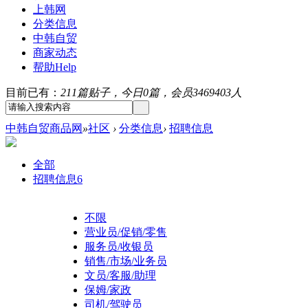
上韩网
分类信息
中韩自贸
商家动态
帮助
Help
目前已有：
211篇贴子，今日0篇，会员3469403人
中韩自贸商品网
»
社区
›
分类信息
›
招聘信息
全部
招聘信息
6
不限
营业员/促销/零售
服务员/收银员
销售/市场/业务员
文员/客服/助理
保姆/家政
司机/驾驶员