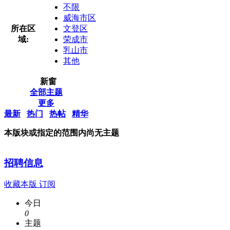
不限
威海市区
所在区
文登区
域:
荣成市
乳山市
其他
新窗
全部主题
更多
最新
热门
热帖
精华
本版块或指定的范围内尚无主题
招聘信息
收藏本版
订阅
今日
0
主题