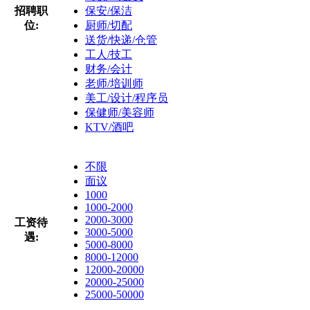
招聘职
保安/保洁
位:
厨师/切配
送货/快递/仓管
工人/技工
财务/会计
老师/培训师
美工/设计/程序员
保健师/美容师
KTV/酒吧
不限
面议
1000
1000-2000
2000-3000
工资待
3000-5000
遇:
5000-8000
8000-12000
12000-20000
20000-25000
25000-50000