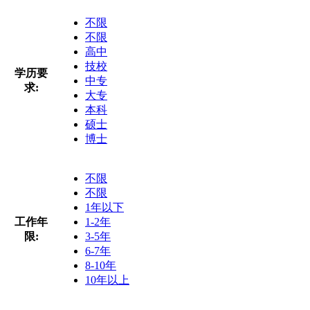
不限
不限
高中
技校
学历要
中专
求:
大专
本科
硕士
博士
不限
不限
1年以下
工作年
1-2年
限:
3-5年
6-7年
8-10年
10年以上