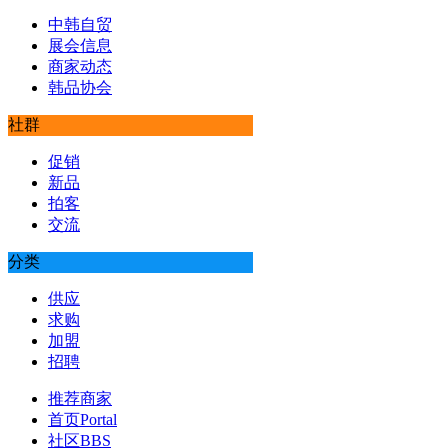
中韩自贸
展会信息
商家动态
韩品协会
社群
促销
新品
拍客
交流
分类
供应
求购
加盟
招聘
推荐商家
首页
Portal
社区
BBS