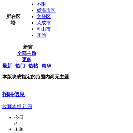
不限
威海市区
所在区
文登区
域:
荣成市
乳山市
其他
新窗
全部主题
更多
最新
热门
热帖
精华
本版块或指定的范围内尚无主题
招聘信息
收藏本版
订阅
今日
0
主题