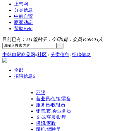
上韩网
分类信息
中韩自贸
商家动态
帮助
Help
目前已有：
211篇贴子，今日0篇，会员3469403人
中韩自贸商品网
»
社区
›
分类信息
›
招聘信息
全部
招聘信息
6
不限
营业员/促销/零售
服务员/收银员
销售/市场/业务员
文员/客服/助理
保姆/家政
司机/驾驶员