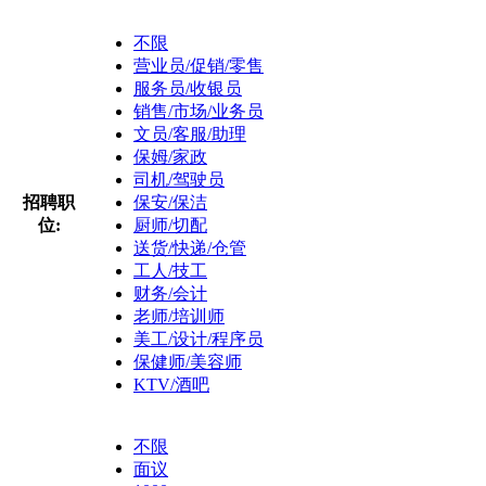
不限
营业员/促销/零售
服务员/收银员
销售/市场/业务员
文员/客服/助理
保姆/家政
司机/驾驶员
招聘职
保安/保洁
位:
厨师/切配
送货/快递/仓管
工人/技工
财务/会计
老师/培训师
美工/设计/程序员
保健师/美容师
KTV/酒吧
不限
面议