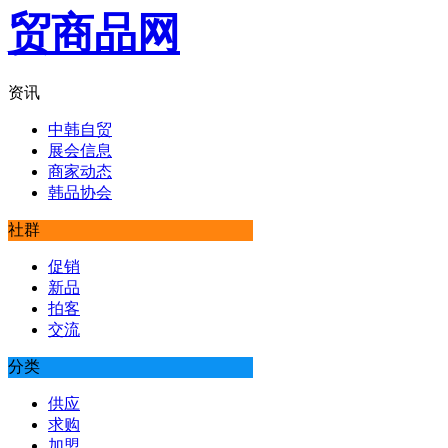
资讯
中韩自贸
展会信息
商家动态
韩品协会
社群
促销
新品
拍客
交流
分类
供应
求购
加盟