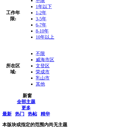
不限
1年以下
工作年
1-2年
限:
3-5年
6-7年
8-10年
10年以上
不限
威海市区
所在区
文登区
域:
荣成市
乳山市
其他
新窗
全部主题
更多
最新
热门
热帖
精华
本版块或指定的范围内尚无主题