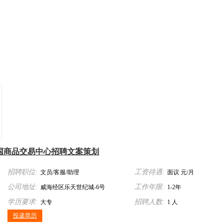
国商品交易中心招聘文案策划
招聘职位:
工资待遇:
文员/客服/助理
面议 元/月
公司地址:
工作年限:
威海经区乐天世纪城-6号
1-2年
学历要求:
招聘人数:
大专
1 人
投递简历