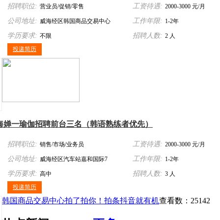
招聘职位:
工资待遇:
营业员/促销/零售
2000-3000 元/月
公司地址:
工作年限:
威海经区韩国商品交易中心
1-2年
学历要求:
招聘人数:
不限
2 人
投递简历
海婵一瑜伽招聘前台三名（韩语熟练者优先）
招聘职位:
工资待遇:
销售/市场/业务员
2000-3000 元/月
公司地址:
工作年限:
威海经区汽车站嘉和国际7
1-2年
学历要求:
招聘人数:
楼710室
高中
3 人
投递简历
韩国商品交易中心拍了拍你！拍条抖音就有机
查看数：25142