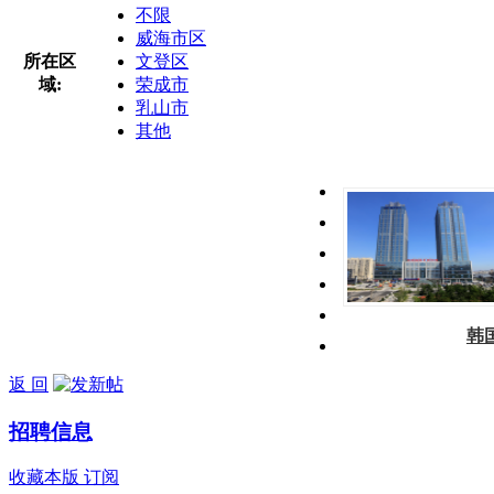
不限
威海市区
所在区
文登区
域:
荣成市
乳山市
其他
韩
返 回
招聘信息
收藏本版
订阅