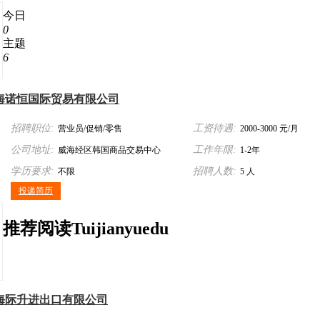
今日
0
主题
6
海诺恒国际贸易有限公司
招聘职位:
工资待遇:
营业员/促销/零售
2000-3000 元/月
公司地址:
工作年限:
威海经区韩国商品交易中心
1-2年
学历要求:
招聘人数:
不限
5 人
投递简历
推荐
阅读
Tuijian
yuedu
海际升进出口有限公司