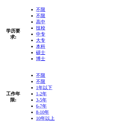
不限
不限
高中
技校
学历要
中专
求:
大专
本科
硕士
博士
不限
不限
1年以下
工作年
1-2年
限:
3-5年
6-7年
8-10年
10年以上