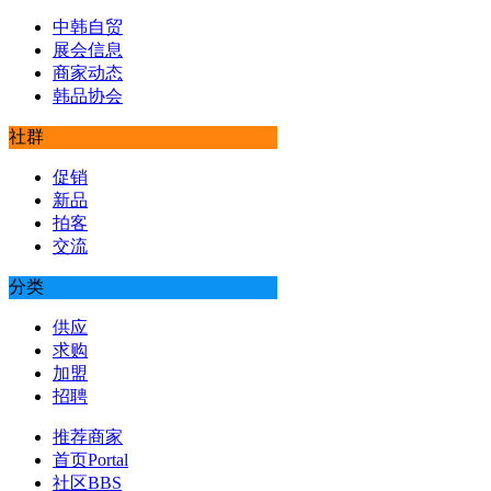
中韩自贸
展会信息
商家动态
韩品协会
社群
促销
新品
拍客
交流
分类
供应
求购
加盟
招聘
推荐商家
首页
Portal
社区
BBS