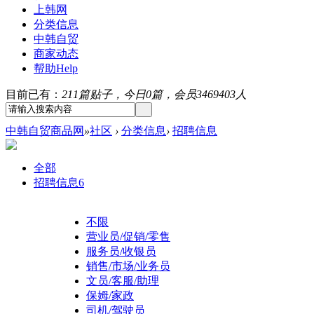
上韩网
分类信息
中韩自贸
商家动态
帮助
Help
目前已有：
211篇贴子，今日0篇，会员3469403人
中韩自贸商品网
»
社区
›
分类信息
›
招聘信息
全部
招聘信息
6
不限
营业员/促销/零售
服务员/收银员
销售/市场/业务员
文员/客服/助理
保姆/家政
司机/驾驶员