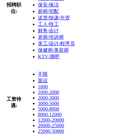
招聘职
保安/保洁
位:
厨师/切配
送货/快递/仓管
工人/技工
财务/会计
老师/培训师
美工/设计/程序员
保健师/美容师
KTV/酒吧
不限
面议
1000
1000-2000
2000-3000
工资待
3000-5000
遇:
5000-8000
8000-12000
12000-20000
20000-25000
25000-50000