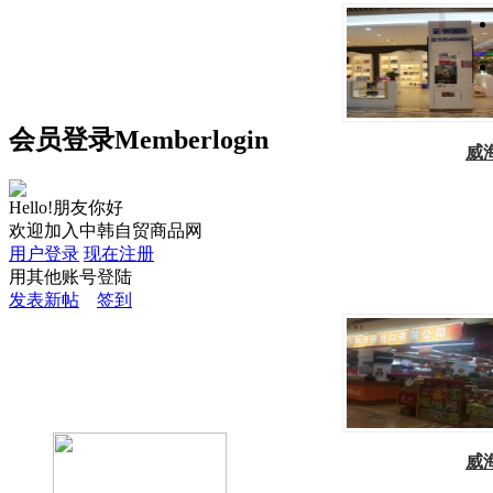
会员
登录
Member
login
威
Hello!朋友你好
欢迎加入中韩自贸商品网
用户登录
现在注册
用其他账号登陆
发表新帖
签到
威