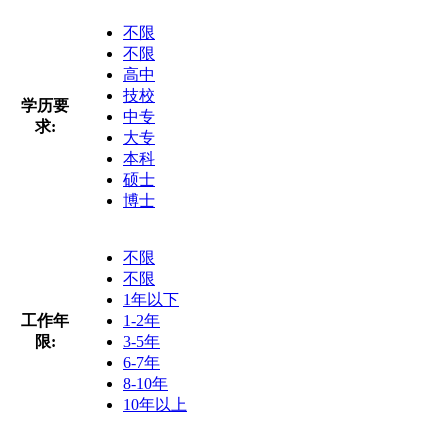
不限
不限
高中
技校
学历要
中专
求:
大专
本科
硕士
博士
不限
不限
1年以下
工作年
1-2年
限:
3-5年
6-7年
8-10年
10年以上