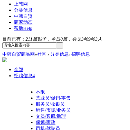
上韩网
分类信息
中韩自贸
商家动态
帮助
Help
目前已有：
211篇贴子，今日0篇，会员3469403人
中韩自贸商品网
»
社区
›
分类信息
›
招聘信息
全部
招聘信息
4
不限
营业员/促销/零售
服务员/收银员
销售/市场/业务员
文员/客服/助理
保姆/家政
司机/驾驶员