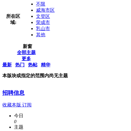
不限
威海市区
所在区
文登区
域:
荣成市
乳山市
其他
新窗
全部主题
更多
最新
热门
热帖
精华
本版块或指定的范围内尚无主题
招聘信息
收藏本版
订阅
今日
0
主题