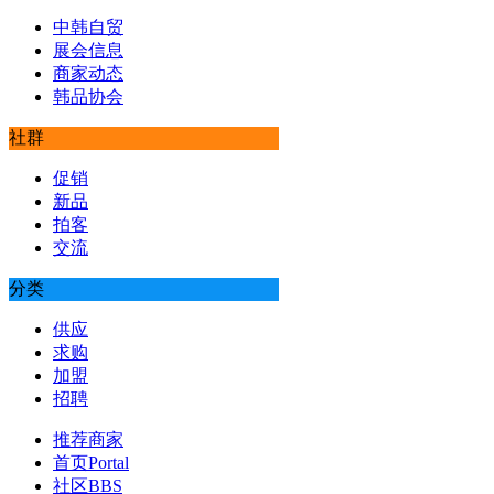
中韩自贸
展会信息
商家动态
韩品协会
社群
促销
新品
拍客
交流
分类
供应
求购
加盟
招聘
推荐商家
首页
Portal
社区
BBS