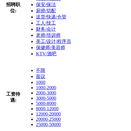
招聘职
保安/保洁
位:
厨师/切配
送货/快递/仓管
工人/技工
财务/会计
老师/培训师
美工/设计/程序员
保健师/美容师
KTV/酒吧
不限
面议
1000
1000-2000
2000-3000
工资待
3000-5000
遇:
5000-8000
8000-12000
12000-20000
20000-25000
25000-50000