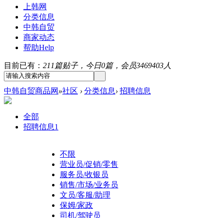
上韩网
分类信息
中韩自贸
商家动态
帮助
Help
目前已有：
211篇贴子，今日0篇，会员3469403人
中韩自贸商品网
»
社区
›
分类信息
›
招聘信息
全部
招聘信息
1
不限
营业员/促销/零售
服务员/收银员
销售/市场/业务员
文员/客服/助理
保姆/家政
司机/驾驶员