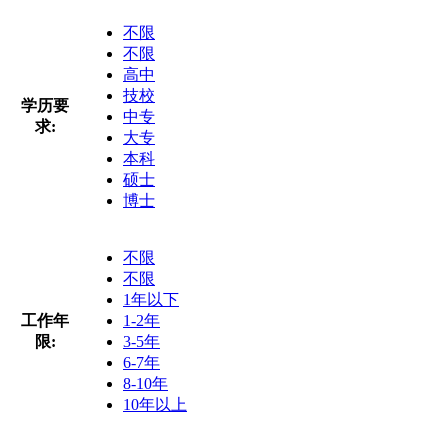
不限
不限
高中
技校
学历要
中专
求:
大专
本科
硕士
博士
不限
不限
1年以下
工作年
1-2年
限:
3-5年
6-7年
8-10年
10年以上