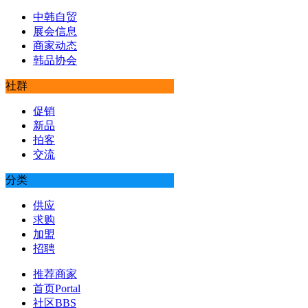
中韩自贸
展会信息
商家动态
韩品协会
社群
促销
新品
拍客
交流
分类
供应
求购
加盟
招聘
推荐商家
首页
Portal
社区
BBS