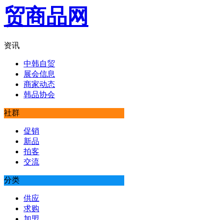
资讯
中韩自贸
展会信息
商家动态
韩品协会
社群
促销
新品
拍客
交流
分类
供应
求购
加盟