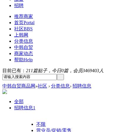
招聘
推荐商家
首页
Portal
社区
BBS
上韩网
分类信息
中韩自贸
商家动态
帮助
Help
目前已有：
211篇贴子，今日0篇，会员3469403人
中韩自贸商品网
»
社区
›
分类信息
›
招聘信息
全部
招聘信息
1
不限
营业员/促销/零售