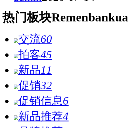
热门
板块
Remen
bankua
交流
60
拍客
45
新品
11
促销
32
促销信息
6
新品推荐
4