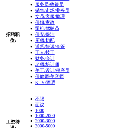
服务员/收银员
销售/市场/业务员
文员/客服/助理
保姆/家政
司机/驾驶员
招聘职
保安/保洁
位:
厨师/切配
送货/快递/仓管
工人/技工
财务/会计
老师/培训师
美工/设计/程序员
保健师/美容师
KTV/酒吧
不限
面议
1000
1000-2000
2000-3000
工资待
3000-5000
遇: