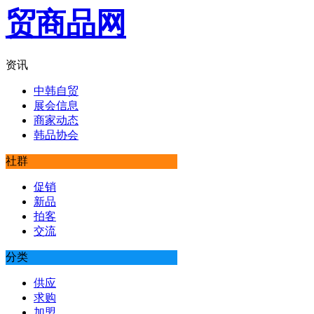
资讯
中韩自贸
展会信息
商家动态
韩品协会
社群
促销
新品
拍客
交流
分类
供应
求购
加盟