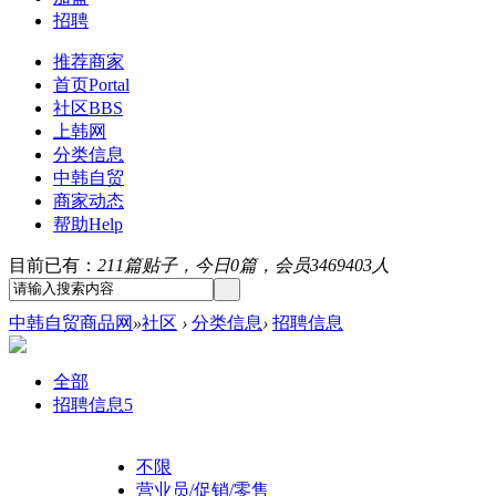
招聘
推荐商家
首页
Portal
社区
BBS
上韩网
分类信息
中韩自贸
商家动态
帮助
Help
目前已有：
211篇贴子，今日0篇，会员3469403人
中韩自贸商品网
»
社区
›
分类信息
›
招聘信息
全部
招聘信息
5
不限
营业员/促销/零售