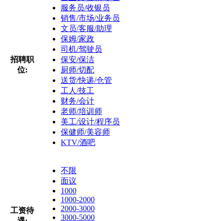
服务员/收银员
销售/市场/业务员
文员/客服/助理
保姆/家政
司机/驾驶员
招聘职
保安/保洁
位:
厨师/切配
送货/快递/仓管
工人/技工
财务/会计
老师/培训师
美工/设计/程序员
保健师/美容师
KTV/酒吧
不限
面议
1000
1000-2000
2000-3000
工资待
3000-5000
遇: