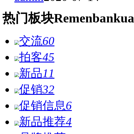
热门
板块
Remen
bankua
交流
60
拍客
45
新品
11
促销
32
促销信息
6
新品推荐
4