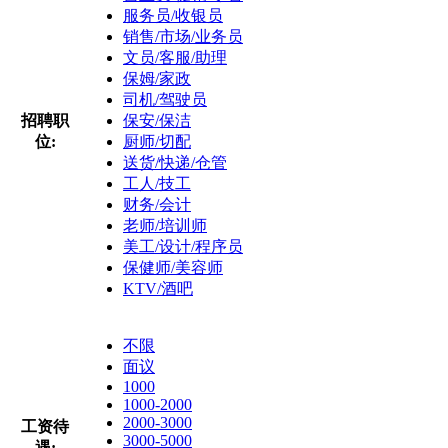
服务员/收银员
销售/市场/业务员
文员/客服/助理
保姆/家政
司机/驾驶员
招聘职
保安/保洁
位:
厨师/切配
送货/快递/仓管
工人/技工
财务/会计
老师/培训师
美工/设计/程序员
保健师/美容师
KTV/酒吧
不限
面议
1000
1000-2000
2000-3000
工资待
3000-5000
遇: