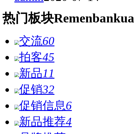
热门
板块
Remen
bankua
交流
60
拍客
45
新品
11
促销
32
促销信息
6
新品推荐
4