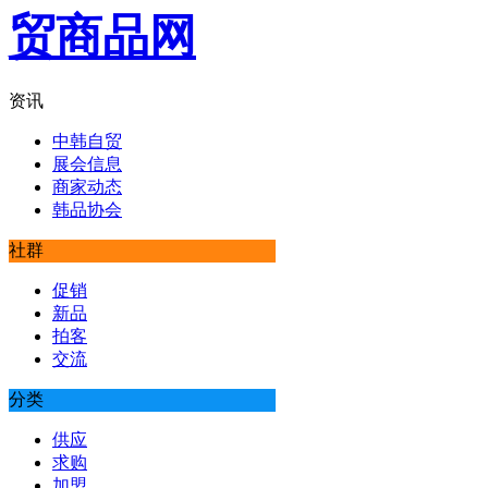
资讯
中韩自贸
展会信息
商家动态
韩品协会
社群
促销
新品
拍客
交流
分类
供应
求购
加盟