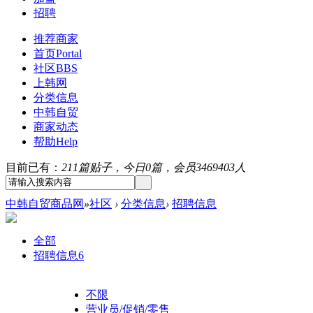
招聘
推荐商家
首页
Portal
社区
BBS
上韩网
分类信息
中韩自贸
商家动态
帮助
Help
目前已有：
211篇贴子，今日0篇，会员3469403人
中韩自贸商品网
»
社区
›
分类信息
›
招聘信息
全部
招聘信息
6
不限
营业员/促销/零售