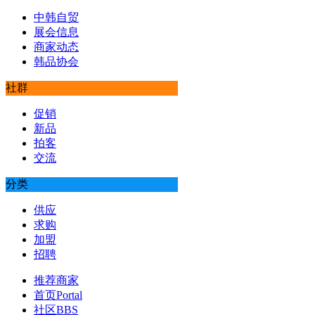
中韩自贸
展会信息
商家动态
韩品协会
社群
促销
新品
拍客
交流
分类
供应
求购
加盟
招聘
推荐商家
首页
Portal
社区
BBS