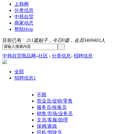
上韩网
分类信息
中韩自贸
商家动态
帮助
Help
目前已有：
211篇贴子，今日0篇，会员3469403人
中韩自贸商品网
»
社区
›
分类信息
›
招聘信息
全部
招聘信息
1
不限
营业员/促销/零售
服务员/收银员
销售/市场/业务员
文员/客服/助理
保姆/家政
司机/驾驶员