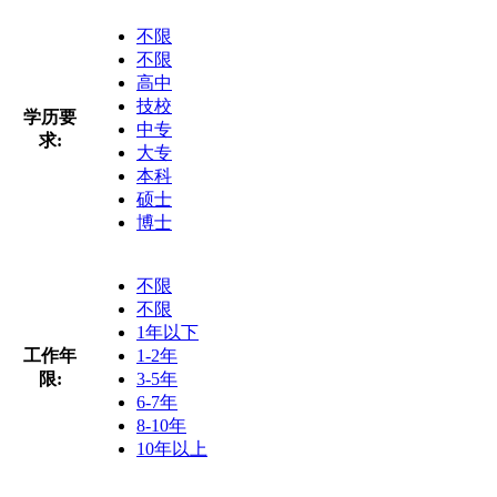
不限
不限
高中
技校
学历要
中专
求:
大专
本科
硕士
博士
不限
不限
1年以下
工作年
1-2年
限:
3-5年
6-7年
8-10年
10年以上