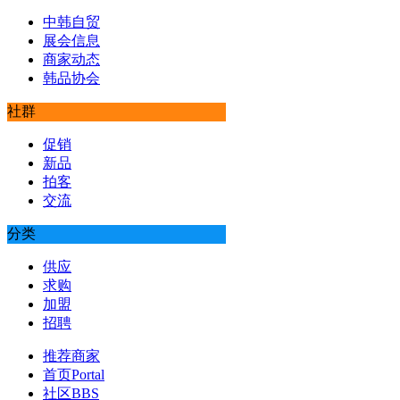
中韩自贸
展会信息
商家动态
韩品协会
社群
促销
新品
拍客
交流
分类
供应
求购
加盟
招聘
推荐商家
首页
Portal
社区
BBS