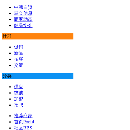
中韩自贸
展会信息
商家动态
韩品协会
社群
促销
新品
拍客
交流
分类
供应
求购
加盟
招聘
推荐商家
首页
Portal
社区
BBS