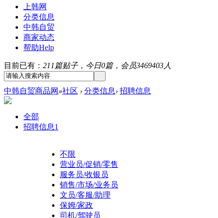
上韩网
分类信息
中韩自贸
商家动态
帮助
Help
目前已有：
211篇贴子，今日0篇，会员3469403人
中韩自贸商品网
»
社区
›
分类信息
›
招聘信息
全部
招聘信息
1
不限
营业员/促销/零售
服务员/收银员
销售/市场/业务员
文员/客服/助理
保姆/家政
司机/驾驶员