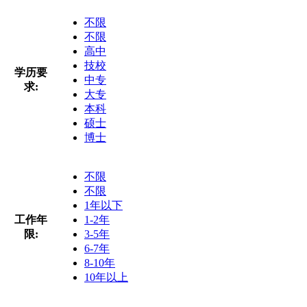
不限
不限
高中
技校
学历要
中专
求:
大专
本科
硕士
博士
不限
不限
1年以下
工作年
1-2年
限:
3-5年
6-7年
8-10年
10年以上