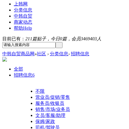
上韩网
分类信息
中韩自贸
商家动态
帮助
Help
目前已有：
211篇贴子，今日0篇，会员3469403人
中韩自贸商品网
»
社区
›
分类信息
›
招聘信息
全部
招聘信息
6
不限
营业员/促销/零售
服务员/收银员
销售/市场/业务员
文员/客服/助理
保姆/家政
司机/驾驶员