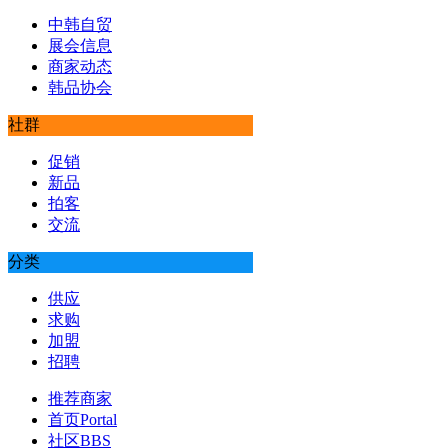
中韩自贸
展会信息
商家动态
韩品协会
社群
促销
新品
拍客
交流
分类
供应
求购
加盟
招聘
推荐商家
首页
Portal
社区
BBS