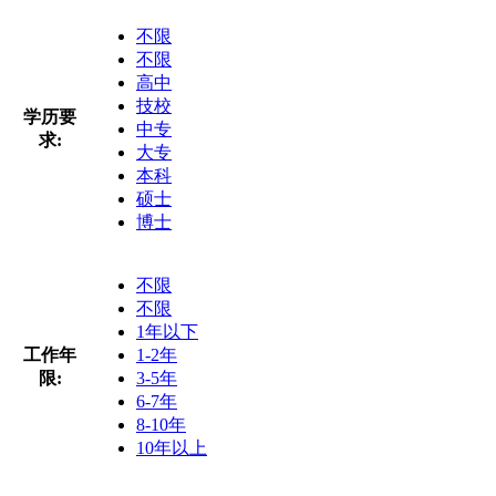
不限
不限
高中
技校
学历要
中专
求:
大专
本科
硕士
博士
不限
不限
1年以下
工作年
1-2年
限:
3-5年
6-7年
8-10年
10年以上