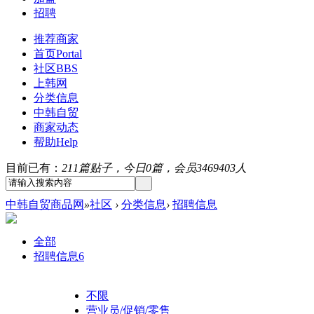
招聘
推荐商家
首页
Portal
社区
BBS
上韩网
分类信息
中韩自贸
商家动态
帮助
Help
目前已有：
211篇贴子，今日0篇，会员3469403人
中韩自贸商品网
»
社区
›
分类信息
›
招聘信息
全部
招聘信息
6
不限
营业员/促销/零售