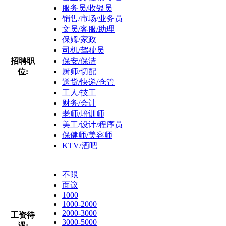
服务员/收银员
销售/市场/业务员
文员/客服/助理
保姆/家政
司机/驾驶员
招聘职
保安/保洁
位:
厨师/切配
送货/快递/仓管
工人/技工
财务/会计
老师/培训师
美工/设计/程序员
保健师/美容师
KTV/酒吧
不限
面议
1000
1000-2000
2000-3000
工资待
3000-5000
遇: