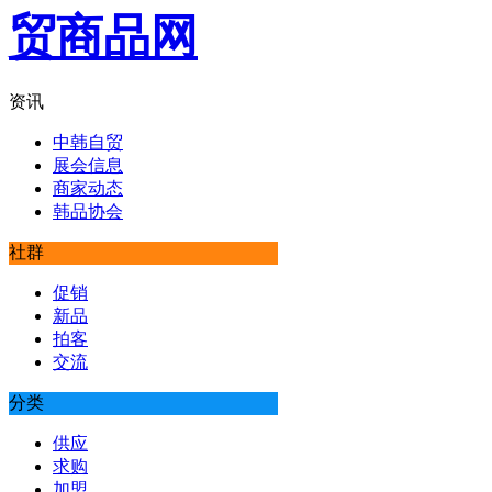
资讯
中韩自贸
展会信息
商家动态
韩品协会
社群
促销
新品
拍客
交流
分类
供应
求购
加盟