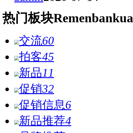
热门
板块
Remen
bankua
交流
60
拍客
45
新品
11
促销
32
促销信息
6
新品推荐
4