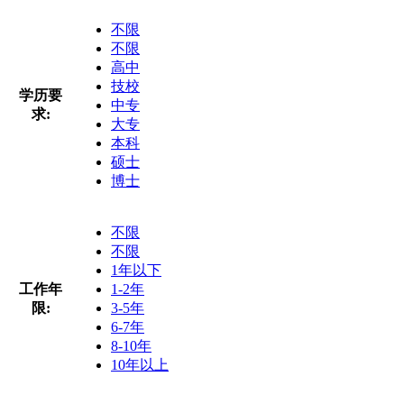
不限
不限
高中
技校
学历要
中专
求:
大专
本科
硕士
博士
不限
不限
1年以下
工作年
1-2年
限:
3-5年
6-7年
8-10年
10年以上