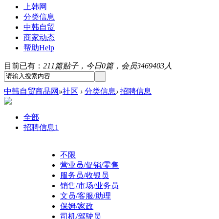
上韩网
分类信息
中韩自贸
商家动态
帮助
Help
目前已有：
211篇贴子，今日0篇，会员3469403人
中韩自贸商品网
»
社区
›
分类信息
›
招聘信息
全部
招聘信息
1
不限
营业员/促销/零售
服务员/收银员
销售/市场/业务员
文员/客服/助理
保姆/家政
司机/驾驶员