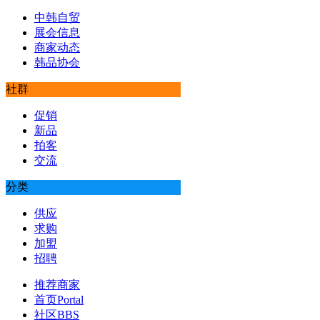
中韩自贸
展会信息
商家动态
韩品协会
社群
促销
新品
拍客
交流
分类
供应
求购
加盟
招聘
推荐商家
首页
Portal
社区
BBS