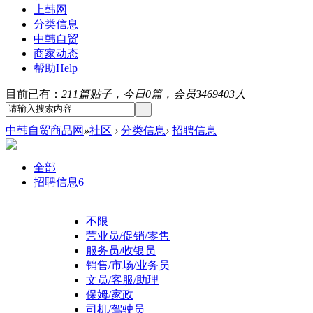
上韩网
分类信息
中韩自贸
商家动态
帮助
Help
目前已有：
211篇贴子，今日0篇，会员3469403人
中韩自贸商品网
»
社区
›
分类信息
›
招聘信息
全部
招聘信息
6
不限
营业员/促销/零售
服务员/收银员
销售/市场/业务员
文员/客服/助理
保姆/家政
司机/驾驶员