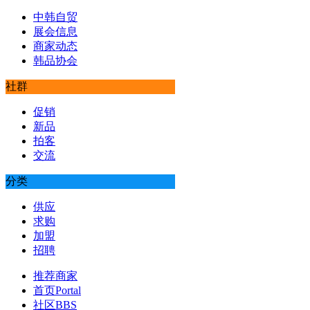
中韩自贸
展会信息
商家动态
韩品协会
社群
促销
新品
拍客
交流
分类
供应
求购
加盟
招聘
推荐商家
首页
Portal
社区
BBS