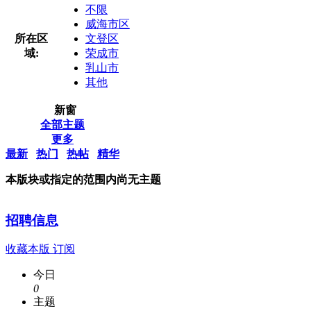
不限
威海市区
所在区
文登区
域:
荣成市
乳山市
其他
新窗
全部主题
更多
最新
热门
热帖
精华
本版块或指定的范围内尚无主题
招聘信息
收藏本版
订阅
今日
0
主题