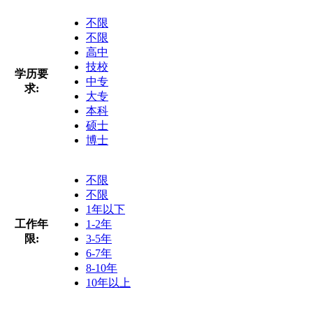
不限
不限
高中
技校
学历要
中专
求:
大专
本科
硕士
博士
不限
不限
1年以下
工作年
1-2年
限:
3-5年
6-7年
8-10年
10年以上