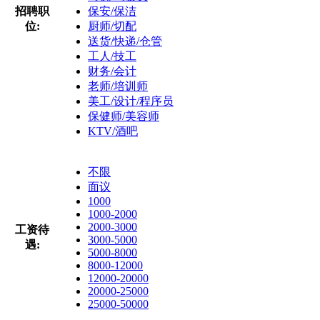
招聘职
保安/保洁
位:
厨师/切配
送货/快递/仓管
工人/技工
财务/会计
老师/培训师
美工/设计/程序员
保健师/美容师
KTV/酒吧
不限
面议
1000
1000-2000
2000-3000
工资待
3000-5000
遇:
5000-8000
8000-12000
12000-20000
20000-25000
25000-50000