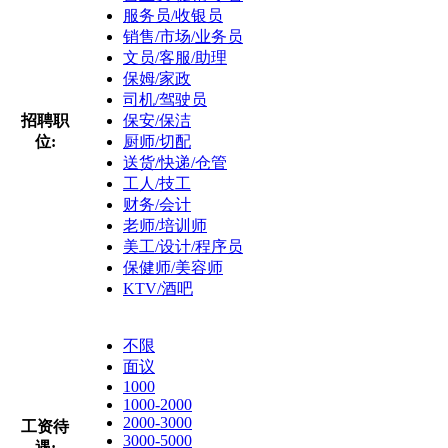
服务员/收银员
销售/市场/业务员
文员/客服/助理
保姆/家政
司机/驾驶员
招聘职
保安/保洁
位:
厨师/切配
送货/快递/仓管
工人/技工
财务/会计
老师/培训师
美工/设计/程序员
保健师/美容师
KTV/酒吧
不限
面议
1000
1000-2000
2000-3000
工资待
3000-5000
遇: