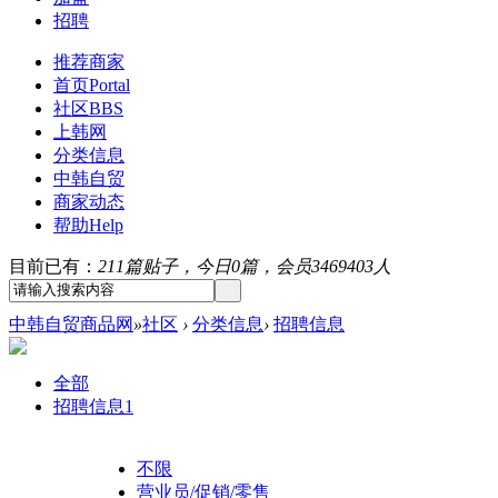
招聘
推荐商家
首页
Portal
社区
BBS
上韩网
分类信息
中韩自贸
商家动态
帮助
Help
目前已有：
211篇贴子，今日0篇，会员3469403人
中韩自贸商品网
»
社区
›
分类信息
›
招聘信息
全部
招聘信息
1
不限
营业员/促销/零售