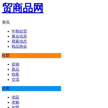
资讯
中韩自贸
展会信息
商家动态
韩品协会
社群
促销
新品
拍客
交流
分类
供应
求购
加盟