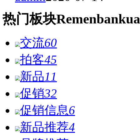
热门
板块
Remen
bankua
交流
60
拍客
45
新品
11
促销
32
促销信息
6
新品推荐
4