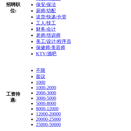
招聘职
保安/保洁
位:
厨师/切配
送货/快递/仓管
工人/技工
财务/会计
老师/培训师
美工/设计/程序员
保健师/美容师
KTV/酒吧
不限
面议
1000
1000-2000
2000-3000
工资待
3000-5000
遇:
5000-8000
8000-12000
12000-20000
20000-25000
25000-50000