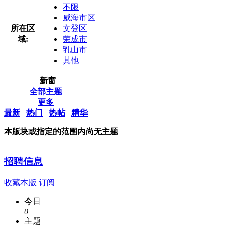
不限
威海市区
所在区
文登区
域:
荣成市
乳山市
其他
新窗
全部主题
更多
最新
热门
热帖
精华
本版块或指定的范围内尚无主题
招聘信息
收藏本版
订阅
今日
0
主题