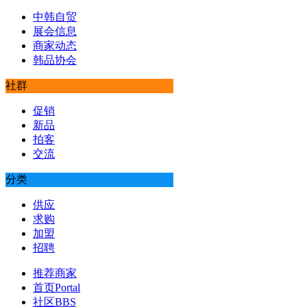
中韩自贸
展会信息
商家动态
韩品协会
社群
促销
新品
拍客
交流
分类
供应
求购
加盟
招聘
推荐商家
首页
Portal
社区
BBS