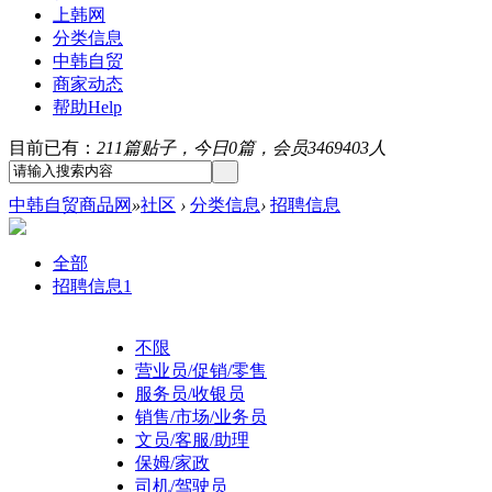
上韩网
分类信息
中韩自贸
商家动态
帮助
Help
目前已有：
211篇贴子，今日0篇，会员3469403人
中韩自贸商品网
»
社区
›
分类信息
›
招聘信息
全部
招聘信息
1
不限
营业员/促销/零售
服务员/收银员
销售/市场/业务员
文员/客服/助理
保姆/家政
司机/驾驶员