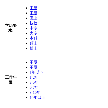
不限
不限
高中
技校
学历要
中专
求:
大专
本科
硕士
博士
不限
不限
1年以下
工作年
1-2年
限:
3-5年
6-7年
8-10年
10年以上