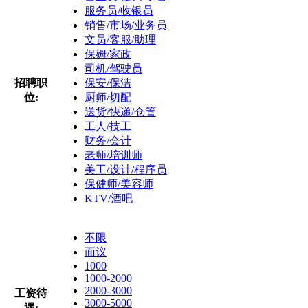
服务员/收银员
销售/市场/业务员
文员/客服/助理
保姆/家政
司机/驾驶员
招聘职
保安/保洁
位:
厨师/切配
送货/快递/仓管
工人/技工
财务/会计
老师/培训师
美工/设计/程序员
保健师/美容师
KTV/酒吧
不限
面议
1000
1000-2000
2000-3000
工资待
3000-5000
遇: