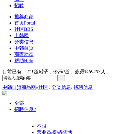
招聘
推荐商家
首页
Portal
社区
BBS
上韩网
分类信息
中韩自贸
商家动态
帮助
Help
目前已有：
211篇贴子，今日0篇，会员3469403人
中韩自贸商品网
»
社区
›
分类信息
›
招聘信息
全部
招聘信息
2
不限
营业员/促销/零售