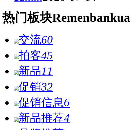
热门
板块
Remen
bankua
交流
60
拍客
45
新品
11
促销
32
促销信息
6
新品推荐
4