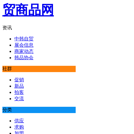
资讯
中韩自贸
展会信息
商家动态
韩品协会
社群
促销
新品
拍客
交流
分类
供应
求购
加盟