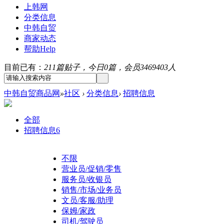
上韩网
分类信息
中韩自贸
商家动态
帮助
Help
目前已有：
211篇贴子，今日0篇，会员3469403人
中韩自贸商品网
»
社区
›
分类信息
›
招聘信息
全部
招聘信息
6
不限
营业员/促销/零售
服务员/收银员
销售/市场/业务员
文员/客服/助理
保姆/家政
司机/驾驶员