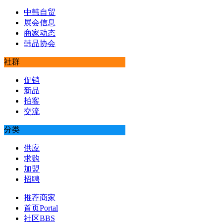
中韩自贸
展会信息
商家动态
韩品协会
社群
促销
新品
拍客
交流
分类
供应
求购
加盟
招聘
推荐商家
首页
Portal
社区
BBS