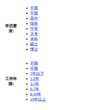
不限
不限
高中
技校
学历要
中专
求:
大专
本科
硕士
博士
不限
不限
1年以下
工作年
1-2年
限:
3-5年
6-7年
8-10年
10年以上