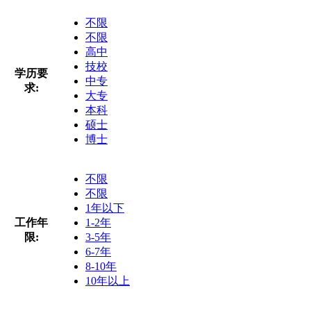
不限
不限
高中
技校
学历要
中专
求:
大专
本科
硕士
博士
不限
不限
1年以下
工作年
1-2年
限:
3-5年
6-7年
8-10年
10年以上