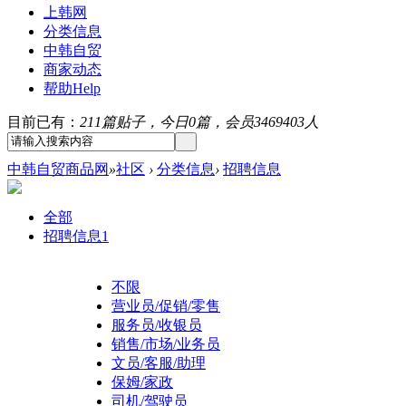
上韩网
分类信息
中韩自贸
商家动态
帮助
Help
目前已有：
211篇贴子，今日0篇，会员3469403人
中韩自贸商品网
»
社区
›
分类信息
›
招聘信息
全部
招聘信息
1
不限
营业员/促销/零售
服务员/收银员
销售/市场/业务员
文员/客服/助理
保姆/家政
司机/驾驶员