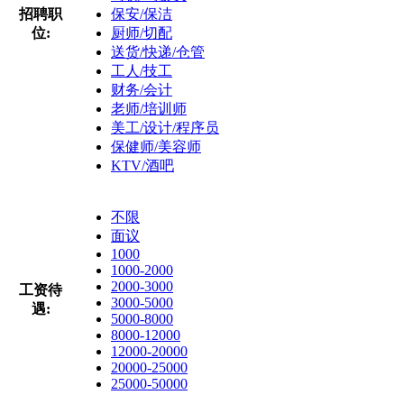
招聘职
保安/保洁
位:
厨师/切配
送货/快递/仓管
工人/技工
财务/会计
老师/培训师
美工/设计/程序员
保健师/美容师
KTV/酒吧
不限
面议
1000
1000-2000
2000-3000
工资待
3000-5000
遇:
5000-8000
8000-12000
12000-20000
20000-25000
25000-50000