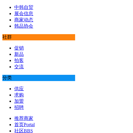
中韩自贸
展会信息
商家动态
韩品协会
社群
促销
新品
拍客
交流
分类
供应
求购
加盟
招聘
推荐商家
首页
Portal
社区
BBS