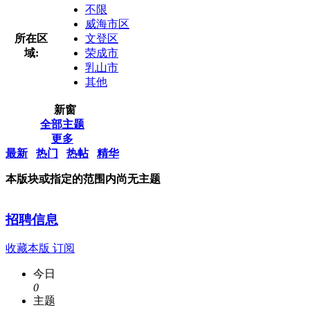
不限
威海市区
所在区
文登区
域:
荣成市
乳山市
其他
新窗
全部主题
更多
最新
热门
热帖
精华
本版块或指定的范围内尚无主题
招聘信息
收藏本版
订阅
今日
0
主题