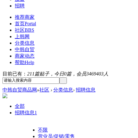
招聘
推荐商家
首页
Portal
社区
BBS
上韩网
分类信息
中韩自贸
商家动态
帮助
Help
目前已有：
211篇贴子，今日0篇，会员3469403人
中韩自贸商品网
»
社区
›
分类信息
›
招聘信息
全部
招聘信息
1
不限
营业员/促销/零售