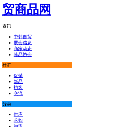
资讯
中韩自贸
展会信息
商家动态
韩品协会
社群
促销
新品
拍客
交流
分类
供应
求购
加盟