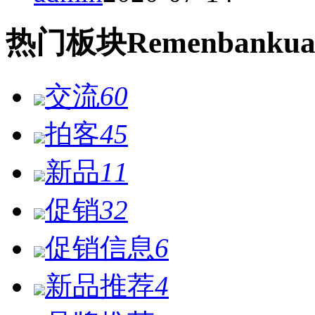
热门
板块
Remen
bankua
交流
60
拍客
45
新品
11
促销
32
促销信息
6
新品推荐
4