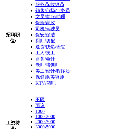
服务员/收银员
销售/市场/业务员
文员/客服/助理
保姆/家政
司机/驾驶员
招聘职
保安/保洁
位:
厨师/切配
送货/快递/仓管
工人/技工
财务/会计
老师/培训师
美工/设计/程序员
保健师/美容师
KTV/酒吧
不限
面议
1000
1000-2000
2000-3000
工资待
3000-5000
遇: