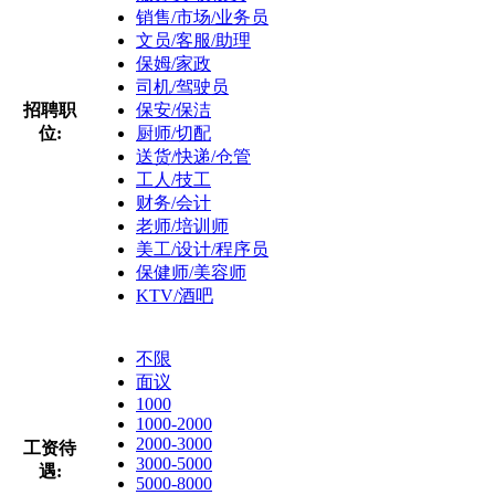
销售/市场/业务员
文员/客服/助理
保姆/家政
司机/驾驶员
招聘职
保安/保洁
位:
厨师/切配
送货/快递/仓管
工人/技工
财务/会计
老师/培训师
美工/设计/程序员
保健师/美容师
KTV/酒吧
不限
面议
1000
1000-2000
2000-3000
工资待
3000-5000
遇:
5000-8000