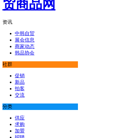
资讯
中韩自贸
展会信息
商家动态
韩品协会
社群
促销
新品
拍客
交流
分类
供应
求购
加盟
招聘