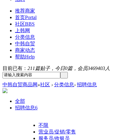
推荐商家
首页
Portal
社区
BBS
上韩网
分类信息
中韩自贸
商家动态
帮助
Help
目前已有：
211篇贴子，今日0篇，会员3469403人
中韩自贸商品网
»
社区
›
分类信息
›
招聘信息
全部
招聘信息
6
不限
营业员/促销/零售
服务员/收银员