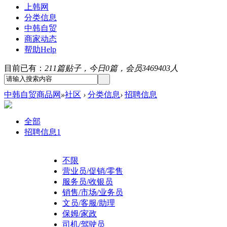
上韩网
分类信息
中韩自贸
商家动态
帮助
Help
目前已有：
211篇贴子，今日0篇，会员3469403人
中韩自贸商品网
»
社区
›
分类信息
›
招聘信息
全部
招聘信息
1
不限
营业员/促销/零售
服务员/收银员
销售/市场/业务员
文员/客服/助理
保姆/家政
司机/驾驶员