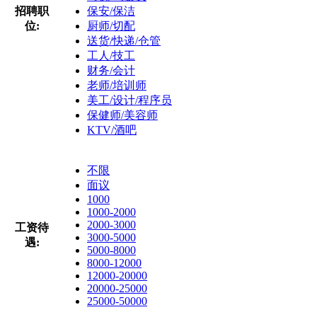
招聘职
保安/保洁
位:
厨师/切配
送货/快递/仓管
工人/技工
财务/会计
老师/培训师
美工/设计/程序员
保健师/美容师
KTV/酒吧
不限
面议
1000
1000-2000
2000-3000
工资待
3000-5000
遇:
5000-8000
8000-12000
12000-20000
20000-25000
25000-50000