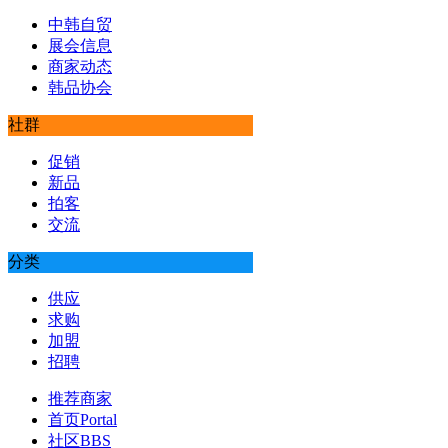
中韩自贸
展会信息
商家动态
韩品协会
社群
促销
新品
拍客
交流
分类
供应
求购
加盟
招聘
推荐商家
首页
Portal
社区
BBS