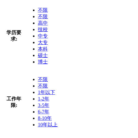
不限
不限
高中
技校
学历要
中专
求:
大专
本科
硕士
博士
不限
不限
1年以下
工作年
1-2年
限:
3-5年
6-7年
8-10年
10年以上