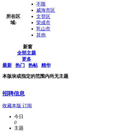
不限
威海市区
所在区
文登区
域:
荣成市
乳山市
其他
新窗
全部主题
更多
最新
热门
热帖
精华
本版块或指定的范围内尚无主题
招聘信息
收藏本版
订阅
今日
0
主题