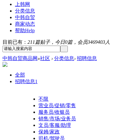
上韩网
分类信息
中韩自贸
商家动态
帮助
Help
目前已有：
211篇贴子，今日0篇，会员3469403人
中韩自贸商品网
»
社区
›
分类信息
›
招聘信息
全部
招聘信息
1
不限
营业员/促销/零售
服务员/收银员
销售/市场/业务员
文员/客服/助理
保姆/家政
司机/驾驶员