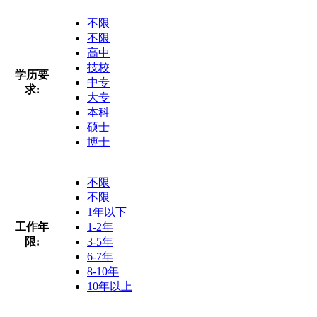
不限
不限
高中
技校
学历要
中专
求:
大专
本科
硕士
博士
不限
不限
1年以下
工作年
1-2年
限:
3-5年
6-7年
8-10年
10年以上