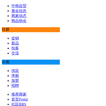
中韩自贸
展会信息
商家动态
韩品协会
社群
促销
新品
拍客
交流
分类
供应
求购
加盟
招聘
推荐商家
首页
Portal
社区
BBS