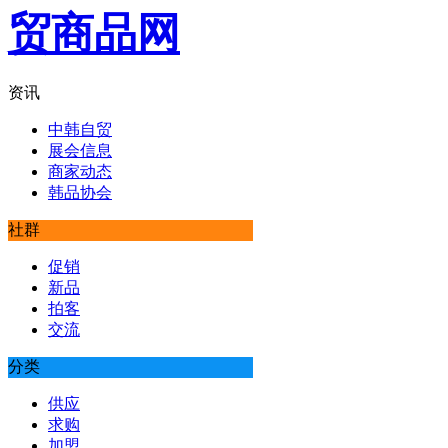
资讯
中韩自贸
展会信息
商家动态
韩品协会
社群
促销
新品
拍客
交流
分类
供应
求购
加盟