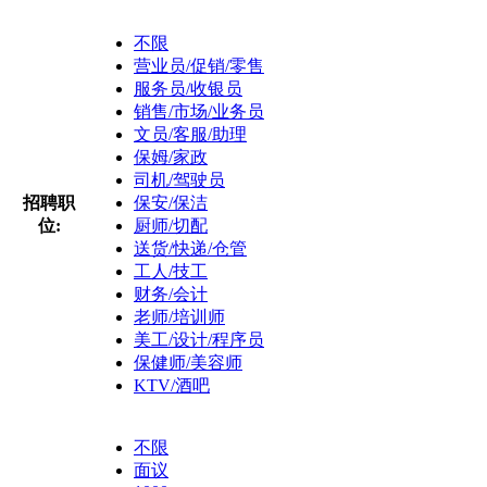
不限
营业员/促销/零售
服务员/收银员
销售/市场/业务员
文员/客服/助理
保姆/家政
司机/驾驶员
招聘职
保安/保洁
位:
厨师/切配
送货/快递/仓管
工人/技工
财务/会计
老师/培训师
美工/设计/程序员
保健师/美容师
KTV/酒吧
不限
面议