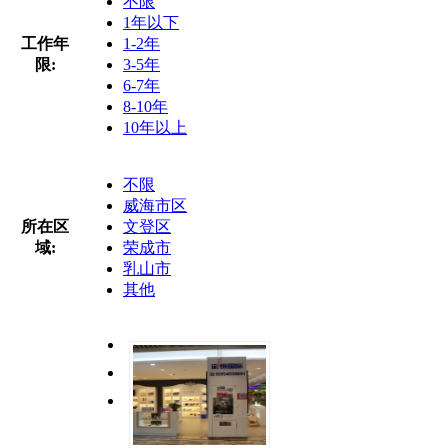
不限
1年以下
工作年
1-2年
限:
3-5年
6-7年
8-10年
10年以上
不限
威海市区
所在区
文登区
域:
荣成市
乳山市
其他