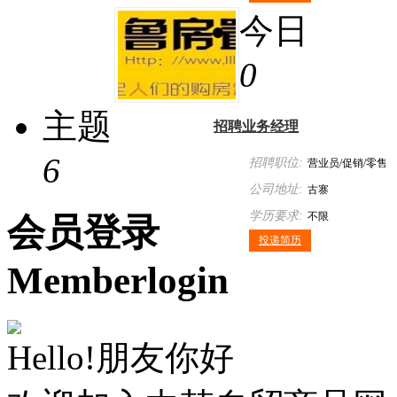
今日
0
主题
招聘业务经理
6
招聘职位:
营业员/促销/零售
公司地址:
古寨
学历要求:
不限
会员
登录
投递简历
Member
login
Hello!朋友你好