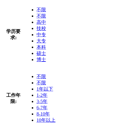
不限
不限
高中
技校
学历要
中专
求:
大专
本科
硕士
博士
不限
不限
1年以下
工作年
1-2年
限:
3-5年
6-7年
8-10年
10年以上