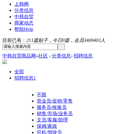
上韩网
分类信息
中韩自贸
商家动态
帮助
Help
目前已有：
211篇贴子，今日0篇，会员3469403人
中韩自贸商品网
»
社区
›
分类信息
›
招聘信息
全部
招聘信息
1
不限
营业员/促销/零售
服务员/收银员
销售/市场/业务员
文员/客服/助理
保姆/家政
司机/驾驶员