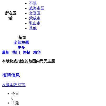
不限
威海市区
所在区
文登区
域:
荣成市
乳山市
其他
新窗
全部主题
更多
最新
热门
热帖
精华
本版块或指定的范围内尚无主题
招聘信息
收藏本版
订阅
今日
0
主题