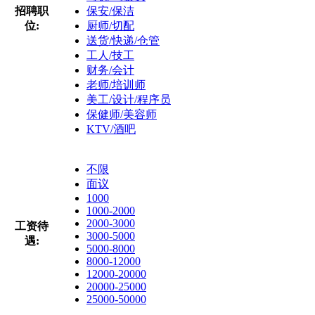
招聘职
保安/保洁
位:
厨师/切配
送货/快递/仓管
工人/技工
财务/会计
老师/培训师
美工/设计/程序员
保健师/美容师
KTV/酒吧
不限
面议
1000
1000-2000
2000-3000
工资待
3000-5000
遇:
5000-8000
8000-12000
12000-20000
20000-25000
25000-50000