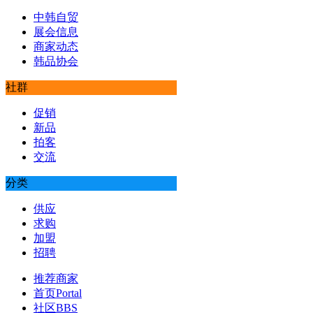
中韩自贸
展会信息
商家动态
韩品协会
社群
促销
新品
拍客
交流
分类
供应
求购
加盟
招聘
推荐商家
首页
Portal
社区
BBS